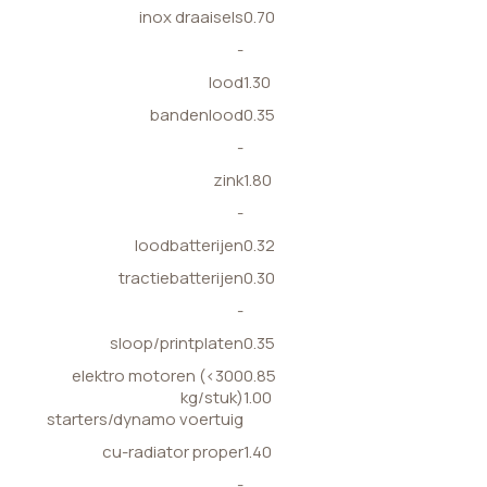
inox draaisels
0.70
-
lood
1.30
bandenlood
0.35
-
zink
1.80
-
loodbatterijen
0.32
tractiebatterijen
0.30
-
sloop/printplaten
0.35
elektro motoren (<300
0.85
kg/stuk)
1.00
starters/dynamo voertuig
cu-radiator proper
1.40
-