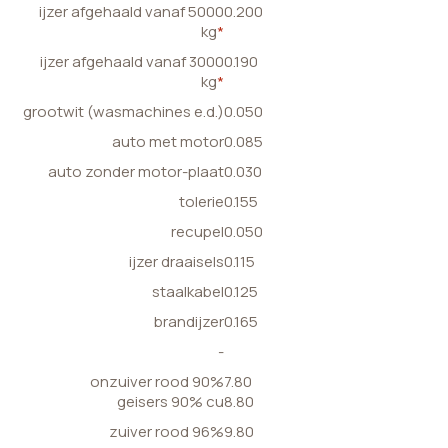
ijzer afgehaald vanaf 5000
0.200
kg
*
ijzer afgehaald vanaf 3000
0.190
kg
*
grootwit (wasmachines e.d.)
0.050
auto met motor
0.085
auto zonder motor-plaat
0.030
tolerie
0.155
recupel
0.050
ijzer draaisels
0.115
staalkabel
0.125
brandijzer
0.165
-
onzuiver rood 90%
7.80
geisers 90% cu
8.80
zuiver rood 96%
9.80