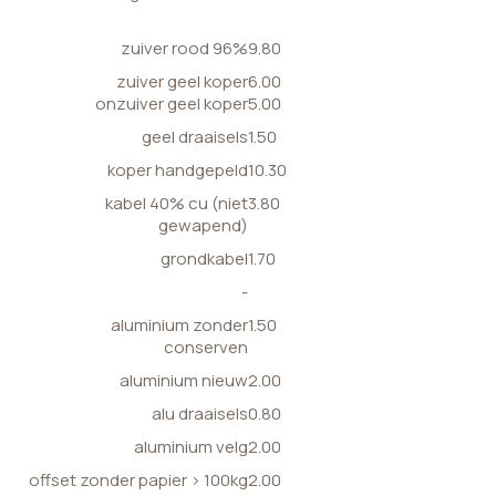
zuiver rood 96%
9.80
zuiver geel koper
6.00
onzuiver geel koper
5.00
geel draaisels
1.50
koper handgepeld
10.30
kabel 40% cu (niet
3.80
gewapend)
grondkabel
1.70
-
aluminium zonder
1.50
conserven
aluminium nieuw
2.00
alu draaisels
0.80
aluminium velg
2.00
offset zonder papier > 100kg
2.00