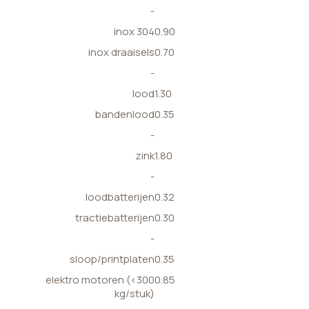
-
inox 304
0.90
inox draaisels
0.70
-
lood
1.30
bandenlood
0.35
-
zink
1.80
-
loodbatterijen
0.32
tractiebatterijen
0.30
-
sloop/printplaten
0.35
elektro motoren (<300
0.85
kg/stuk)