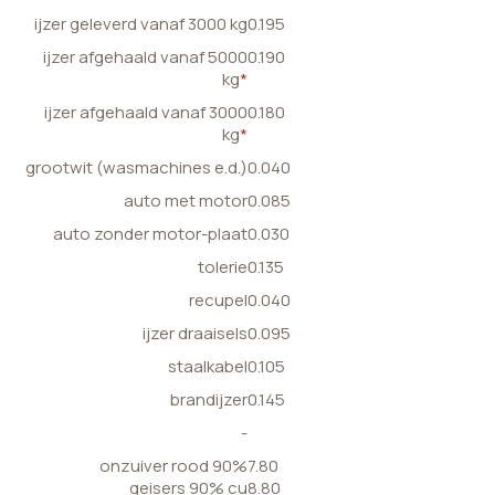
ijzer geleverd vanaf 3000 kg
0.195
ijzer afgehaald vanaf 5000
0.190
kg
*
ijzer afgehaald vanaf 3000
0.180
kg
*
grootwit (wasmachines e.d.)
0.040
auto met motor
0.085
auto zonder motor-plaat
0.030
tolerie
0.135
recupel
0.040
ijzer draaisels
0.095
staalkabel
0.105
brandijzer
0.145
-
onzuiver rood 90%
7.80
geisers 90% cu
8.80