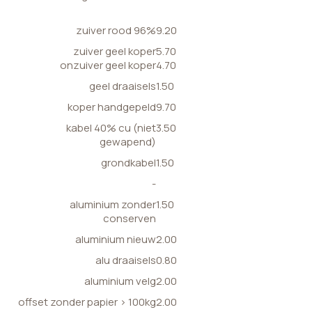
zuiver rood 96%
9.20
zuiver geel koper
5.70
onzuiver geel koper
4.70
geel draaisels
1.50
koper handgepeld
9.70
kabel 40% cu (niet
3.50
gewapend)
grondkabel
1.50
-
aluminium zonder
1.50
conserven
aluminium nieuw
2.00
alu draaisels
0.80
aluminium velg
2.00
offset zonder papier > 100kg
2.00