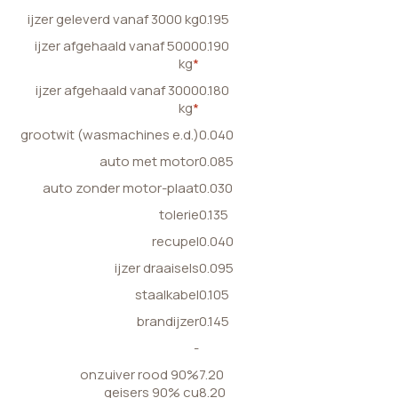
ijzer geleverd vanaf 3000 kg
0.195
ijzer afgehaald vanaf 5000
0.190
kg
*
ijzer afgehaald vanaf 3000
0.180
kg
*
grootwit (wasmachines e.d.)
0.040
auto met motor
0.085
auto zonder motor-plaat
0.030
tolerie
0.135
recupel
0.040
ijzer draaisels
0.095
staalkabel
0.105
brandijzer
0.145
-
onzuiver rood 90%
7.20
geisers 90% cu
8.20