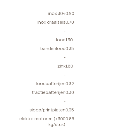
-
inox 304
0.90
inox draaisels
0.70
-
lood
1.30
bandenlood
0.35
-
zink
1.80
-
loodbatterijen
0.32
tractiebatterijen
0.30
-
sloop/printplaten
0.35
elektro motoren (<300
0.85
kg/stuk)