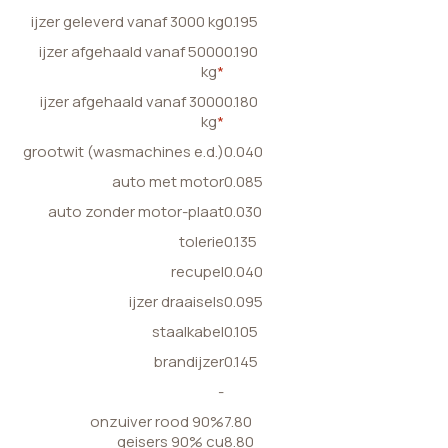
ijzer geleverd vanaf 3000 kg
0.195
ijzer afgehaald vanaf 5000
0.190
kg
*
ijzer afgehaald vanaf 3000
0.180
kg
*
grootwit (wasmachines e.d.)
0.040
auto met motor
0.085
auto zonder motor-plaat
0.030
tolerie
0.135
recupel
0.040
ijzer draaisels
0.095
staalkabel
0.105
brandijzer
0.145
-
onzuiver rood 90%
7.80
geisers 90% cu
8.80