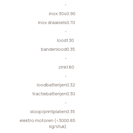
-
inox 304
0.90
inox draaisels
0.70
-
lood
1.30
bandenlood
0.35
-
zink
1.80
-
loodbatterijen
0.32
tractiebatterijen
0.30
-
sloop/printplaten
0.35
elektro motoren (<300
0.85
kg/stuk)