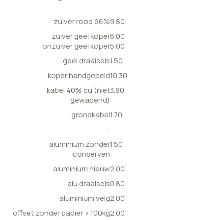
zuiver rood 96%
9.80
zuiver geel koper
6.00
onzuiver geel koper
5.00
geel draaisels
1.50
koper handgepeld
10.30
kabel 40% cu (niet
3.80
gewapend)
grondkabel
1.70
-
aluminium zonder
1.50
conserven
aluminium nieuw
2.00
alu draaisels
0.80
aluminium velg
2.00
offset zonder papier > 100kg
2.00