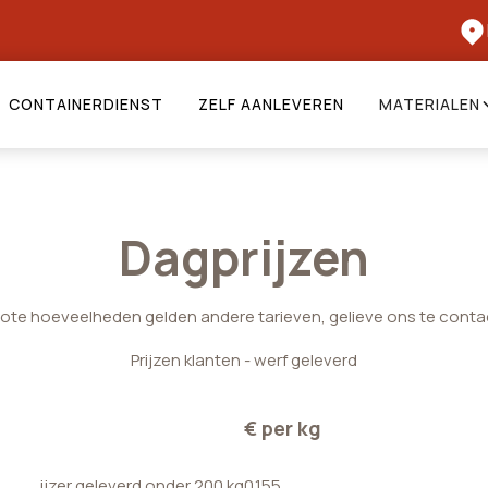
CONTAINERDIENST
ZELF AANLEVEREN
MATERIALEN
Dagprijzen
rote hoeveelheden gelden andere tarieven, gelieve ons te conta
Prijzen klanten - werf geleverd
€ per kg
ijzer geleverd onder 200 kg
0.155