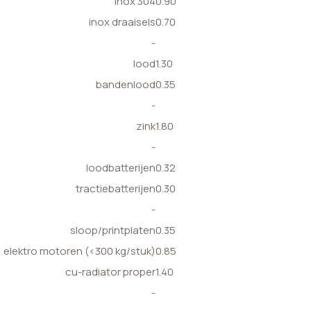
inox 304
0.90
inox draaisels
0.70
-
lood
1.30
bandenlood
0.35
-
zink
1.80
-
loodbatterijen
0.32
tractiebatterijen
0.30
-
sloop/printplaten
0.35
elektro motoren (<300 kg/stuk)
0.85
cu-radiator proper
1.40
-