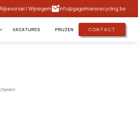
Rijkevorsel
/
Wijnegem
info@gagelmansrecycling.be
CONTACT
VACATURES
PRIJZEN
cteren!