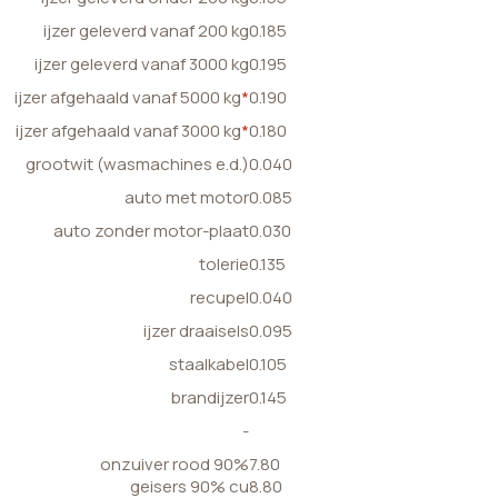
ijzer geleverd vanaf 200 kg
0.185
ijzer geleverd vanaf 3000 kg
0.195
ijzer afgehaald vanaf 5000 kg
*
0.190
ijzer afgehaald vanaf 3000 kg
*
0.180
grootwit (wasmachines e.d.)
0.040
auto met motor
0.085
auto zonder motor-plaat
0.030
tolerie
0.135
recupel
0.040
ijzer draaisels
0.095
staalkabel
0.105
brandijzer
0.145
-
onzuiver rood 90%
7.80
geisers 90% cu
8.80