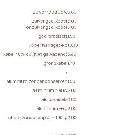
zuiver rood 96%
9.80
zuiver geel koper
6.00
onzuiver geel koper
5.00
geel draaisels
1.50
koper handgepeld
10.30
kabel 40% cu (niet gewapend)
3.80
grondkabel
1.70
-
aluminium zonder conserven
1.50
aluminium nieuw
2.00
alu draaisels
0.80
aluminium velg
2.00
offset zonder papier > 100kg
2.00
-