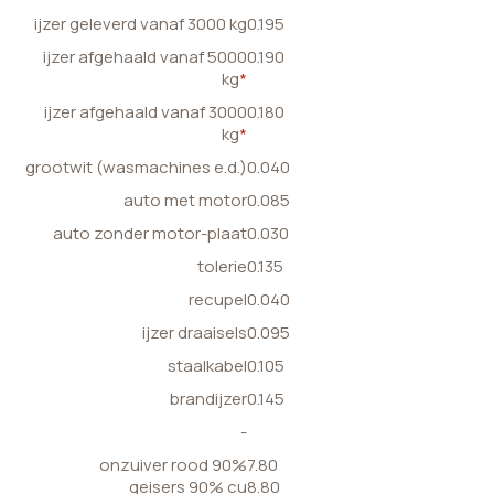
ijzer geleverd vanaf 3000 kg
0.195
ijzer afgehaald vanaf 5000
0.190
kg
*
ijzer afgehaald vanaf 3000
0.180
kg
*
grootwit (wasmachines e.d.)
0.040
auto met motor
0.085
auto zonder motor-plaat
0.030
tolerie
0.135
recupel
0.040
ijzer draaisels
0.095
staalkabel
0.105
brandijzer
0.145
-
onzuiver rood 90%
7.80
geisers 90% cu
8.80