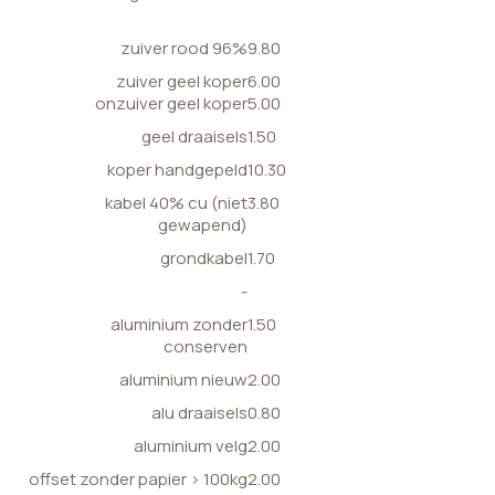
zuiver rood 96%
9.80
zuiver geel koper
6.00
onzuiver geel koper
5.00
geel draaisels
1.50
koper handgepeld
10.30
kabel 40% cu (niet
3.80
gewapend)
grondkabel
1.70
-
aluminium zonder
1.50
conserven
aluminium nieuw
2.00
alu draaisels
0.80
aluminium velg
2.00
offset zonder papier > 100kg
2.00