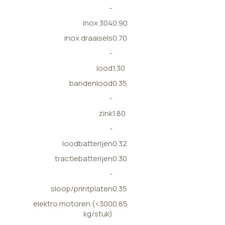
-
inox 304
0.90
inox draaisels
0.70
-
lood
1.30
bandenlood
0.35
-
zink
1.80
-
loodbatterijen
0.32
tractiebatterijen
0.30
-
sloop/printplaten
0.35
elektro motoren (<300
0.85
kg/stuk)