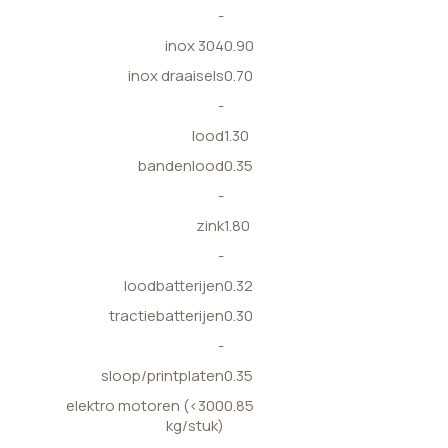
-
inox 304
0.90
inox draaisels
0.70
-
lood
1.30
bandenlood
0.35
-
zink
1.80
-
loodbatterijen
0.32
tractiebatterijen
0.30
-
sloop/printplaten
0.35
elektro motoren (<300
0.85
kg/stuk)