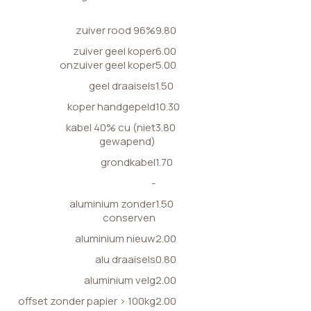
zuiver rood 96%
9.80
zuiver geel koper
6.00
onzuiver geel koper
5.00
geel draaisels
1.50
koper handgepeld
10.30
kabel 40% cu (niet
3.80
gewapend)
grondkabel
1.70
-
aluminium zonder
1.50
conserven
aluminium nieuw
2.00
alu draaisels
0.80
aluminium velg
2.00
offset zonder papier > 100kg
2.00