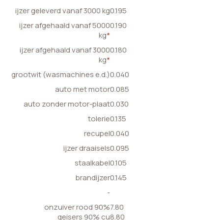
ijzer geleverd vanaf 3000 kg
0.195
ijzer afgehaald vanaf 5000
0.190
kg
*
ijzer afgehaald vanaf 3000
0.180
kg
*
grootwit (wasmachines e.d.)
0.040
auto met motor
0.085
auto zonder motor-plaat
0.030
tolerie
0.135
recupel
0.040
ijzer draaisels
0.095
staalkabel
0.105
brandijzer
0.145
-
onzuiver rood 90%
7.80
geisers 90% cu
8.80