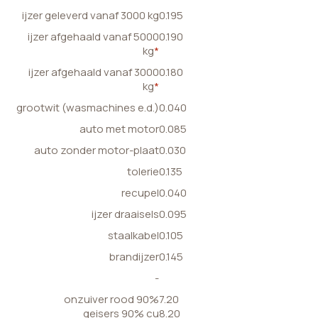
ijzer geleverd vanaf 3000 kg
0.195
ijzer afgehaald vanaf 5000
0.190
kg
*
ijzer afgehaald vanaf 3000
0.180
kg
*
grootwit (wasmachines e.d.)
0.040
auto met motor
0.085
auto zonder motor-plaat
0.030
tolerie
0.135
recupel
0.040
ijzer draaisels
0.095
staalkabel
0.105
brandijzer
0.145
-
onzuiver rood 90%
7.20
geisers 90% cu
8.20