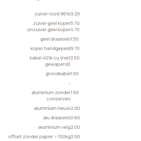
zuiver rood 96%
9.20
zuiver geel koper
5.70
onzuiver geel koper
4.70
geel draaisels
1.50
koper handgepeld
9.70
kabel 40% cu (niet
3.50
gewapend)
grondkabel
1.50
-
aluminium zonder
1.50
conserven
aluminium nieuw
2.00
alu draaisels
0.80
aluminium velg
2.00
offset zonder papier > 100kg
2.00