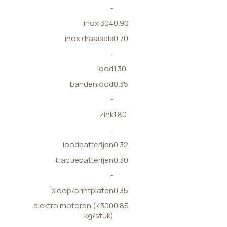
-
inox 304
0.90
inox draaisels
0.70
-
lood
1.30
bandenlood
0.35
-
zink
1.80
-
loodbatterijen
0.32
tractiebatterijen
0.30
-
sloop/printplaten
0.35
elektro motoren (<300
0.85
kg/stuk)