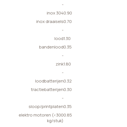
-
inox 304
0.90
inox draaisels
0.70
-
lood
1.30
bandenlood
0.35
-
zink
1.80
-
loodbatterijen
0.32
tractiebatterijen
0.30
-
sloop/printplaten
0.35
elektro motoren (<300
0.85
kg/stuk)