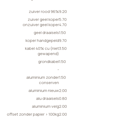
zuiver rood 96%
9.20
zuiver geel koper
5.70
onzuiver geel koper
4.70
geel draaisels
1.50
koper handgepeld
9.70
kabel 40% cu (niet
3.50
gewapend)
grondkabel
1.50
-
aluminium zonder
1.50
conserven
aluminium nieuw
2.00
alu draaisels
0.80
aluminium velg
2.00
offset zonder papier > 100kg
2.00