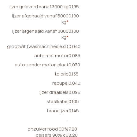
ijzer geleverd vanaf 3000 kg
0.195
ijzer afgehaald vanaf 5000
0.190
kg
*
ijzer afgehaald vanaf 3000
0.180
kg
*
grootwit (wasmachines e.d.)
0.040
auto met motor
0.085
auto zonder motor-plaat
0.030
tolerie
0.135
recupel
0.040
ijzer draaisels
0.095
staalkabel
0.105
brandijzer
0.145
-
onzuiver rood 90%
7.20
geisers 90% cu
8.20