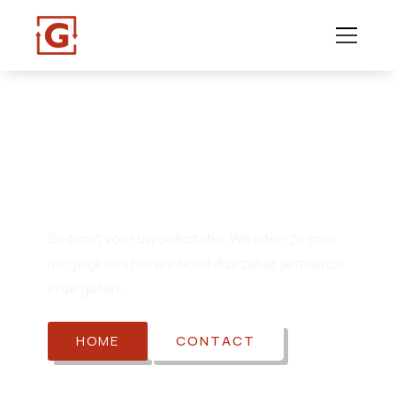
Bedankt!
Bedankt voor uw sollicitatie. We laten zo snel
mogelijk iets horen! Houd dus zeker je mailbox
in de gaten.
HOME
CONTACT